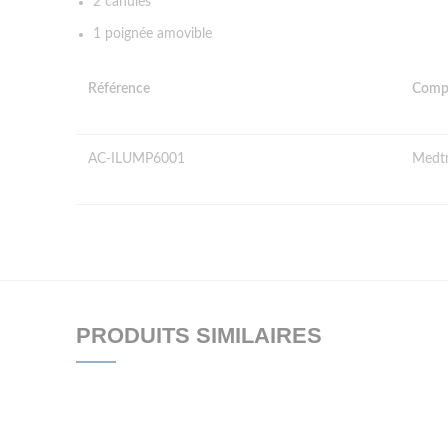
2 canules
1 poignée amovible
Référence
Compa
AC-ILUMP6001
Medtr
PRODUITS SIMILAIRES