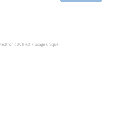
 Medtronic®
. Il est à
usage unique
.