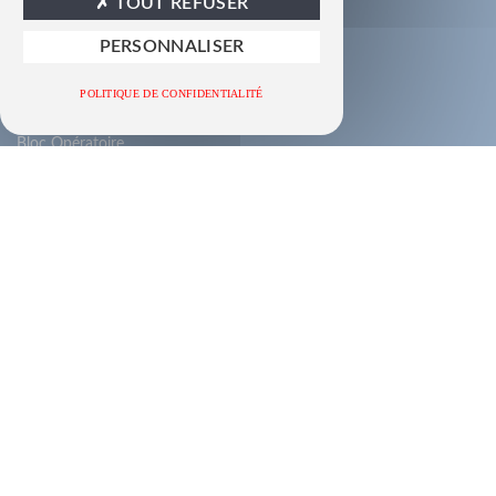
TOUT REFUSER
PERSONNALISER
POLITIQUE DE CONFIDENTIALITÉ
NOS PRODUITS
Bloc Opératoire
Radiologie
Navigation Chirurgicale
Positionnement Patient
Transfert de Patient
Housse de Protection
Petit Materiel
LES CATALOGUES