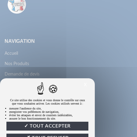
NAVIGATION
Accueil
Nos Produits
Demande de devis
X
Contactez-nous
Qui Sommes-nous
Ce site utilise des cookies et vous donne le contrôle sur ceux
que vous souhaitez activer. Les cookies utilisés servent à :
Mon compte
mesurer l'audience du site,
enregistrer vos préférences de navigation,
éviter les attaques et envoi de courriers indésirables,
Recrutement
assurer le bon fonctionnement du site.
TOUT ACCEPTER
CGV
Enquête de satisfaction