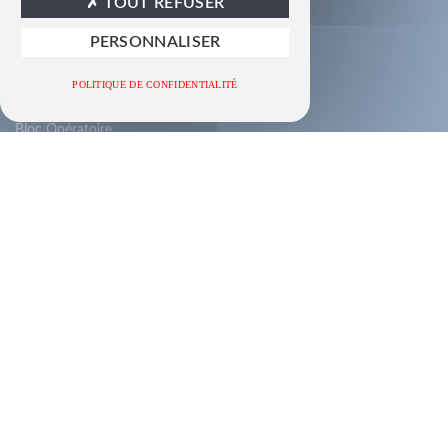
TOUT REFUSER
PERSONNALISER
POLITIQUE DE CONFIDENTIALITÉ
NOS PRODUITS
Bloc Opératoire
Radiologie
Navigation Chirurgicale
Positionnement Patient
Transfert de Patient
Housse de Protection
Petit Materiel
LES CATALOGUES