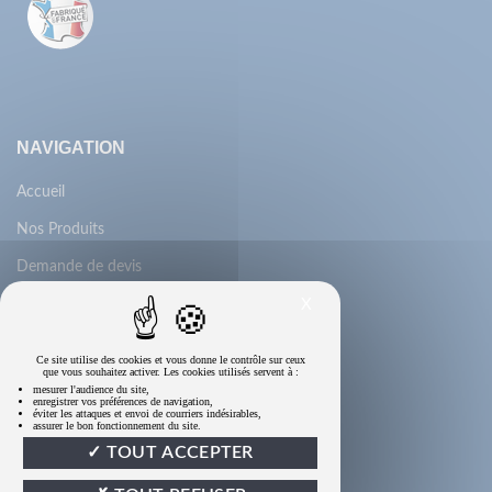
NAVIGATION
Accueil
Nos Produits
Demande de devis
X
Contactez-nous
Qui Sommes-nous
Ce site utilise des cookies et vous donne le contrôle sur ceux
que vous souhaitez activer. Les cookies utilisés servent à :
Mon compte
mesurer l'audience du site,
enregistrer vos préférences de navigation,
éviter les attaques et envoi de courriers indésirables,
Recrutement
assurer le bon fonctionnement du site.
TOUT ACCEPTER
CGV
Enquête de satisfaction