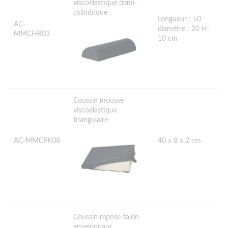
viscoélastique demi-
cylindrique
Longueur : 50
AC-
diamètre : 20 H:
MMCHR03
10 cm
Coussin mousse
viscoélastique
triangulaire
AC-MMCPK08
40 x 8 x 2 cm
Coussin repose-talon
enveloppant