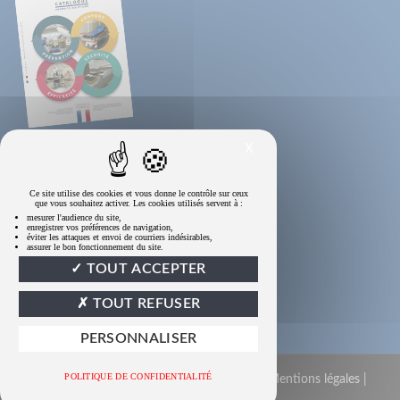
X
Ce site utilise des cookies et vous donne le contrôle sur ceux
que vous souhaitez activer. Les cookies utilisés servent à :
mesurer l'audience du site,
enregistrer vos préférences de navigation,
éviter les attaques et envoi de courriers indésirables,
assurer le bon fonctionnement du site.
TOUT ACCEPTER
TOUT REFUSER
PERSONNALISER
POLITIQUE DE CONFIDENTIALITÉ
© 2022 CG Medical. Tous droits réservés |
Mentions légales
|
Politique de confidentialité